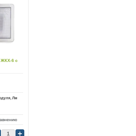
ЖКХ-6 с
одуля, Лм
равнению
+