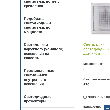
светильник по типу
крепления
Подобрать
светодиодный
светильник по
мощности
Светильники
Светильник
наружного (уличного)
светодиодный 
освещения на
датчиком
консоль
Мощность, Вт
6
Промышленные
светильники
внутреннего
Световой поток м
освещения
670
Светодиодные
Добавить к с
прожекторы
−
Количество: