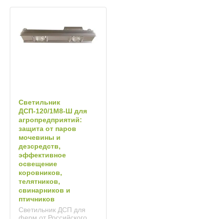
Светильник
ДСП‑120/1М8‑Ш для
агропредприятий:
защита от паров
мочевины и
дезсредств,
эффективное
освещение
коровников,
телятников,
свинарников и
птичников
Светильник ДСП для
ферм от Российского